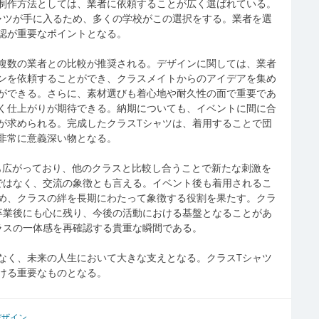
制作方法としては、業者に依頼することが広く選ばれている。
ャツが手に入るため、多くの学校がこの選択をする。業者を選
認が重要なポイントとなる。
複数の業者との比較が推奨される。デザインに関しては、業者
ンを依頼することができ、クラスメイトからのアイデアを集め
ができる。さらに、素材選びも着心地や耐久性の面で重要であ
く仕上がりが期待できる。納期についても、イベントに間に合
が求められる。完成したクラスTシャツは、着用することで団
非常に意義深い物となる。
とも広がっており、他のクラスと比較し合うことで新たな刺激を
ではなく、交流の象徴とも言える。イベント後も着用されるこ
め、クラスの絆を長期にわたって象徴する役割を果たす。クラ
卒業後にも心に残り、今後の活動における基盤となることがあ
ラスの一体感を再確認する貴重な瞬間である。
なく、未来の人生において大きな支えとなる。クラスTシャツ
ける重要なものとなる。
デザイン