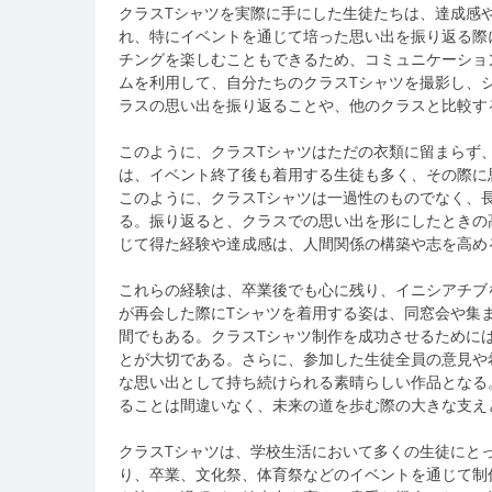
クラスTシャツを実際に手にした生徒たちは、達成感
れ、特にイベントを通じて培った思い出を振り返る際
チングを楽しむこともできるため、コミュニケーショ
ムを利用して、自分たちのクラスTシャツを撮影し、
ラスの思い出を振り返ることや、他のクラスと比較す
このように、クラスTシャツはただの衣類に留まらず
は、イベント終了後も着用する生徒も多く、その際に
このように、クラスTシャツは一過性のものでなく、
る。振り返ると、クラスでの思い出を形にしたときの
じて得た経験や達成感は、人間関係の構築や志を高め
これらの経験は、卒業後でも心に残り、イニシアチブ
が再会した際にTシャツを着用する姿は、同窓会や集
間でもある。クラスTシャツ制作を成功させるために
とが大切である。さらに、参加した生徒全員の意見や
な思い出として持ち続けられる素晴らしい作品となる
ることは間違いなく、未来の道を歩む際の大きな支え
クラスTシャツは、学校生活において多くの生徒にと
り、卒業、文化祭、体育祭などのイベントを通じて制