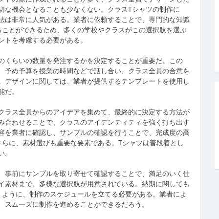
切な機会となることも少なくない。クラスTシャツの制作に
法は非常に人気がある。業者に依頼することで、専門的な知識
ることができるため、多くの学校やクラスがこの選択肢を選ぶ
ントを考慮する必要がある。
のくらいの数量を発注するかを決定することが重要だ。この
、予め予算を授業の時間などで話し合い、クラス全員の合意を
。デザインに関しては、業者が提供するテンプレートを使用し
能だ。
クラス全員からのアイデアを集めて、最終的に決定する方法が
み合わせることで、クラスのアイデンティティを強く打ち出す
容を業者に確認し、サンプルの確認を行うことで、完成度の高
さらに、素材選びも重要な要素である。Tシャツは普段着とし
い。
、事前にサンプルを取り寄せて確認することで、満足のいく仕
イ素材まで、多様な選択肢が用意されている。納期に関しても
くように、制作のスケジュールを立てる必要がある。業者によ
、スムーズに制作を進めることができるだろう。