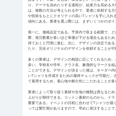
り、テーマを決めたりする過程が、結束力を高める大
は、複数の方法が考えられる中で、業者に依頼する方
や技術をもとにクオリティの高いTシャツを手に入れ
傾向にある。業者を選ぶ際には、まずいくつかのポイ
第一に、価格設定である。予算内で収まる範囲で、ど
際、発注数量が多いほど単価が下がる場合もあるため
得ておくと円滑に進む。次に、デザインの決定である
たり、完全オリジナルのデザインを依頼することが可
多くの業者は、デザインの相談に応じてくれるため、
多い。学校名や学年、クラス名、象徴的なマークを組
ことができる。デザインが決まった後は、オーダー内
いTシャツを作成するための最終チェックが可能だ。
て着用するため、着心地や耐久性にこだわることが多
業者によって取り扱う素材や生地の種類は異なるため
上がりが期待できる。コットン素材のものから、ドラ
重要である。イベントの日程に合わせてTシャツが届
っては繁忙期がありますので、早めに発注することで