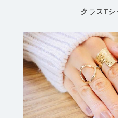
コ
ン
クラスTシ
テ
ン
ツ
へ
ス
キ
ッ
プ