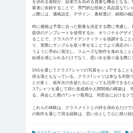
を決める過程が、結束力を高める貴重な機会となる。
業者に依頼することで、専門的な技術と高品質なTシ
ぶ際には、価格設定、デザイン、素材選び、納期の確
特に価格は予算に合った数量を決定する際に考慮し、
提供のテンプレートを使用するか、オリジナルデザイ
ることで、クラスのアイデンティティを強調すること
り、実際にサンプルを取り寄せることでより満足のい
うように早めに発注し、スムーズな制作を進めること
結感を感じられるだけでなく、思い出を振り返る際に
SNSを通じてクラスTシャツの写真をシェアするこ
得る場ともなっている。クラスTシャツは単なる衣類
とが多く、低年次の生徒たちにとっても活用できるた
スTシャツを通じて得た達成感や人間関係の構築は、
る。再会した際のTシャツ着用は、同窓会におけるク
これらの体験は、クラスメイトとの絆を深めるだけで
の制作を通じて得る経験は、思い出として心に残り続
クラスTシャツ
,
ファッション（アパレル関連）
,
流行