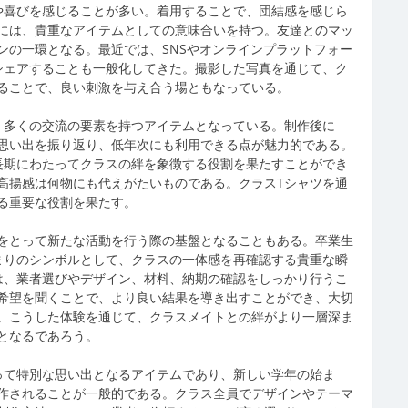
や喜びを感じることが多い。着用することで、団結感を感じら
には、貴重なアイテムとしての意味合いを持つ。友達とのマッ
ンの一環となる。最近では、SNSやオンラインプラットフォー
シェアすることも一般化してきた。撮影した写真を通じて、ク
ることで、良い刺激を与え合う場ともなっている。
、多くの交流の要素を持つアイテムとなっている。制作後に
思い出を振り返り、低年次にも利用できる点が魅力的である。
長期にわたってクラスの絆を象徴する役割を果たすことができ
高揚感は何物にも代えがたいものである。クラスTシャツを通
る重要な役割を果たす。
をとって新たな活動を行う際の基盤となることもある。卒業生
まりのシンボルとして、クラスの一体感を再確認する貴重な瞬
は、業者選びやデザイン、材料、納期の確認をしっかり行うこ
希望を聞くことで、より良い結果を導き出すことができ、大切
。こうした体験を通じて、クラスメイトとの絆がより一層深ま
となるであろう。
って特別な思い出となるアイテムであり、新しい学年の始ま
作されることが一般的である。クラス全員でデザインやテーマ