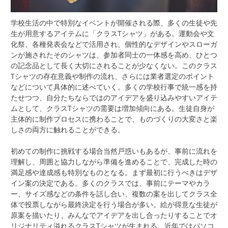
学校生活の中で特別なイベントが開催される際、多くの生徒や先
生が用意するアイテムに「クラスTシャツ」がある。
運動会や文
化祭、各種発表会などで活用され、個性的なデザインやスローガ
ンが施されたそのシャツは、参加者同士の一体感を高め、ひとつ
の記念品として長く大切にされることが少なくない。このクラス
Tシャツの存在意義や制作の流れ、さらには業者選定のポイント
などについて具体的に述べていく。多くの学校行事で統一感を持
たせつつ、自分たちならではのアイデアを盛り込みやすいアイテ
ムとして、クラスTシャツの需要は増加傾向にある。生徒自身が
主体的に制作プロセスに携わることで、ものづくりの大変さと楽
しさの両方に触れることができる。
初めての制作に挑戦する場合当然戸惑いもあるが、事前に流れを
理解し、周囲と協力しながら準備を進めることで、完成した時の
満足感や達成感も特別なものとなる。まず最初に行うべきはデザ
イン案の決定である。多くのクラスでは、事前にテーマやカラ
ー、サイズ感などの条件を話し合い、複数の案を出してクラス全
体で投票しながら最終決定を行う場合が多い。絵が得意な生徒が
原案を描いたり、みんなでアイデアを出し合ったりすることでオ
リジナリティ溢れるクラスTシャツが生まれる。近年ではパソコ