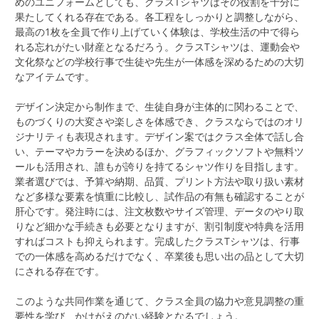
めのユニフォームとしても、クラスTシャツはその役割を十分に
果たしてくれる存在である。各工程をしっかりと調整しながら、
最高の1枚を全員で作り上げていく体験は、学校生活の中で得ら
れる忘れがたい財産となるだろう。クラスTシャツは、運動会や
文化祭などの学校行事で生徒や先生が一体感を深めるための大切
なアイテムです。
デザイン決定から制作まで、生徒自身が主体的に関わることで、
ものづくりの大変さや楽しさを体感でき、クラスならではのオリ
ジナリティも表現されます。デザイン案ではクラス全体で話し合
い、テーマやカラーを決めるほか、グラフィックソフトや無料ツ
ールも活用され、誰もが誇りを持てるシャツ作りを目指します。
業者選びでは、予算や納期、品質、プリント方法や取り扱い素材
など多様な要素を慎重に比較し、試作品の有無も確認することが
肝心です。発注時には、注文枚数やサイズ管理、データのやり取
りなど細かな手続きも必要となりますが、割引制度や特典を活用
すればコストも抑えられます。完成したクラスTシャツは、行事
での一体感を高めるだけでなく、卒業後も思い出の品として大切
にされる存在です。
このような共同作業を通じて、クラス全員の協力や意見調整の重
要性を学び、かけがえのない経験となるでしょう。