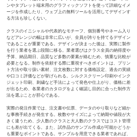
ンやタブレット端末用のグラフィックソフトを使って詳細なイメ
ージを作成したり、ウェブ上の無料ツールを活用してデザインす
る方法も珍しくない。
クラスのイニシャルや代表的なモチーフ、個別番号やネーム入り
などアレンジの幅は非常に広いが、全員が誇りを持てるデザイン
であることが重要である。デザインが決まった後は、実際に製作
を行う業者を選ぶ段階に移る。業者選びはクラス全員の納得度や
予算、納品期日、品質など多数の要素が絡むため、慎重な比較が
必要となる。制作を依頼する際に重視すべきポイントは、プリン
ト方法や取り扱い素材、注文枚数に対する価格設定、過去の実績
や口コミ評価などが挙げられる。シルクスクリーン印刷やインク
ジェット印刷、刺繍など手法によって発色や仕上がり、価格に差
が出るため、各業者のカタログをよく確認し目的に合った制作方
法を選ぶことが肝心である。
実際の発注作業では、注文書や伝票、データのやり取りなど細か
な事務手続きが発生する。枚数やサイズによって納期や値段が大
きく違うため、少人数のクラスと大人数のクラスではコスト管理
にも差が出てくる。また、試作品のサンプル作成が可能かどうか
も重要なポイントである。サンプルを用意できる業者であれば、