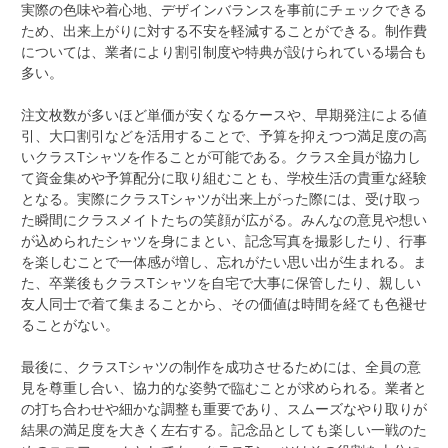
実際の色味や着心地、デザインバランスを事前にチェックできる
ため、出来上がりに対する不安を軽減することができる。制作費
については、業者により割引制度や特典が設けられている場合も
多い。
注文枚数が多いほど単価が安くなるケースや、早期発注による値
引、大口割引などを活用することで、予算を抑えつつ満足度の高
いクラスTシャツを作ることが可能である。クラス全員が協力し
て資金集めや予算配分に取り組むことも、学校生活の貴重な経験
となる。実際にクラスTシャツが出来上がった際には、受け取っ
た瞬間にクラスメイトたちの笑顔が広がる。みんなの意見や想い
が込められたシャツを身にまとい、記念写真を撮影したり、行事
を楽しむことで一体感が増し、忘れがたい思い出が生まれる。ま
た、卒業後もクラスTシャツを自宅で大事に保管したり、親しい
友人同士で着て集まることから、その価値は時間を経ても色褪せ
ることがない。
最後に、クラスTシャツの制作を成功させるためには、全員の意
見を尊重し合い、協力的な姿勢で臨むことが求められる。業者と
の打ち合わせや細かな調整も重要であり、スムーズなやり取りが
結果の満足度を大きく左右する。記念品としても楽しい一戦のた