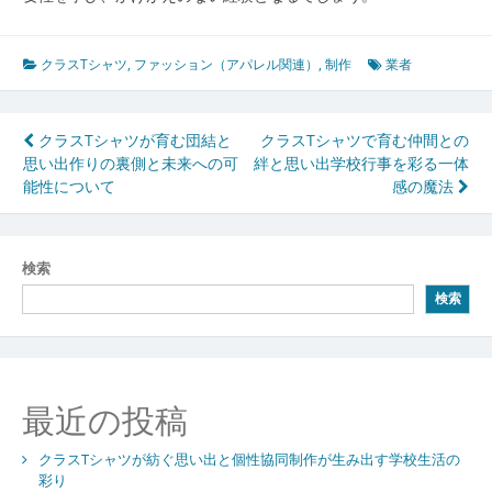
クラスTシャツ
,
ファッション（アパレル関連）
,
制作
業者
投
クラスTシャツが育む団結と
クラスTシャツで育む仲間との
思い出作りの裏側と未来への可
絆と思い出学校行事を彩る一体
稿
能性について
感の魔法
ナ
ビ
検索
ゲ
検索
ー
シ
ョ
最近の投稿
ン
クラスTシャツが紡ぐ思い出と個性協同制作が生み出す学校生活の
彩り